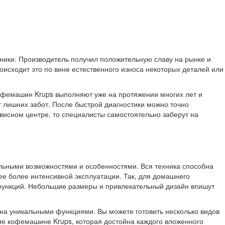
хники. Производитель получил положительную славу на рынке и
оисходит это по вине естественного износа некоторых деталей или
кофемашин Krups выполняют уже на протяжении многих лет и
 лишних забот. После быстрой диагностики можно точно
висном центре, то специалисты самостоятельно заберут на
льными возможностями и особенностями. Вся техника способна
 ее более интенсивной эксплуатации. Так, для домашнего
функций. Небольшие размеры и привлекательный дизайн впишут
ена уникальными функциями. Вы можете готовить несколько видов
ние кофемашине Krups, которая достойна каждого вложенного