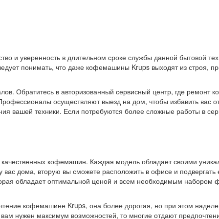
ство и уверенность в длительном сроке службы данной бытовой те
едует понимать, что даже кофемашины Krups выходят из строя, пр
алов. Обратитесь в авторизованный сервисный центр, где ремонт 
Профессионалы осуществляют выезд на дом, чтобы избавить вас от
ния вашей техники. Если потребуются более сложные работы в сер
 качественных кофемашин. Каждая модель обладает своими уника
ь у вас дома, вторую вы сможете расположить в офисе и подвергать
торая обладает оптимальной ценой и всем необходимым набором 
очтение кофемашине Krups, она более дорогая, но при этом надел
же вам нужен максимум возможностей, то многие отдают предпочте