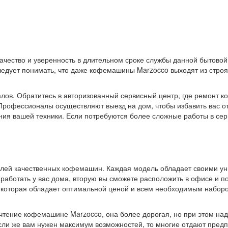
ачество и уверенность в длительном сроке службы данной бытовой
едует понимать, что даже кофемашины Marzocco выходят из строя,
алов. Обратитесь в авторизованный сервисный центр, где ремонт 
Профессионалы осуществляют выезд на дом, чтобы избавить вас от
ния вашей техники. Если потребуются более сложные работы в сер
лей качественных кофемашин. Каждая модель обладает своими ун
о работать у вас дома, вторую вы сможете расположить в офисе и п
 которая обладает оптимальной ценой и всем необходимым набор
очтение кофемашине Marzocco, она более дорогая, но при этом на
 Если же вам нужен максимум возможностей, то многие отдают пре