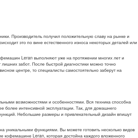
хники. Производитель получил положительную славу на рынке и
оисходит это по вине естественного износа некоторых деталей или
кофемашин Leran выполняют уже на протяжении многих лет и
 лишних забот. После быстрой диагностики можно точно
висном центре, то специалисты самостоятельно заберут на
льными возможностями и особенностями. Вся техника способна
 ее более интенсивной эксплуатации. Так, для домашнего
функций. Небольшие размеры и привлекательный дизайн впишут
ена уникальными функциями. Вы можете готовить несколько видов
ние кофемашине Leran, которая достойна каждого вложенного