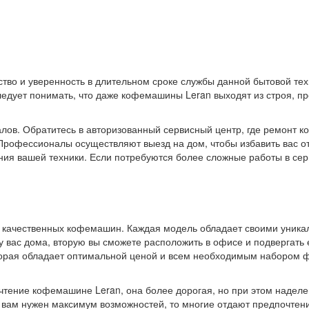
ство и уверенность в длительном сроке службы данной бытовой те
едует понимать, что даже кофемашины Leran выходят из строя, пр
алов. Обратитесь в авторизованный сервисный центр, где ремонт 
Профессионалы осуществляют выезд на дом, чтобы избавить вас от
ния вашей техники. Если потребуются более сложные работы в сер
 качественных кофемашин. Каждая модель обладает своими уника
ь у вас дома, вторую вы сможете расположить в офисе и подвергать
торая обладает оптимальной ценой и всем необходимым набором 
очтение кофемашине Leran, она более дорогая, но при этом надел
же вам нужен максимум возможностей, то многие отдают предпочте