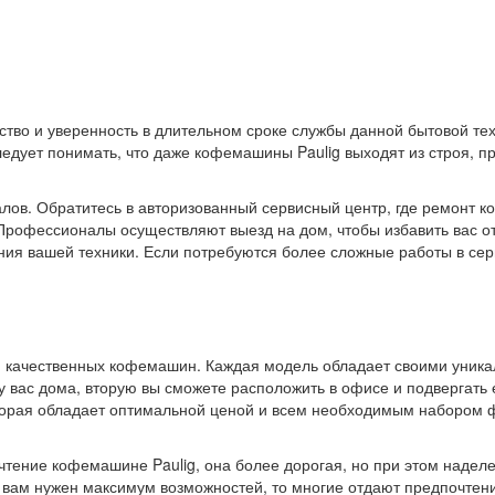
ство и уверенность в длительном сроке службы данной бытовой те
едует понимать, что даже кофемашины Paulig выходят из строя, пр
алов. Обратитесь в авторизованный сервисный центр, где ремонт 
Профессионалы осуществляют выезд на дом, чтобы избавить вас от
ния вашей техники. Если потребуются более сложные работы в сер
й качественных кофемашин. Каждая модель обладает своими уника
ь у вас дома, вторую вы сможете расположить в офисе и подвергать
торая обладает оптимальной ценой и всем необходимым набором 
чтение кофемашине Paulig, она более дорогая, но при этом надел
е вам нужен максимум возможностей, то многие отдают предпочтен