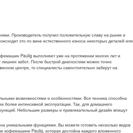
хники. Производитель получил положительную славу на рынке и
оисходит это по вине естественного износа некоторых деталей или
кофемашин Paulig выполняют уже на протяжении многих лет и
 лишних забот. После быстрой диагностики можно точно
висном центре, то специалисты самостоятельно заберут на
льными возможностями и особенностями. Вся техника способна
 ее более интенсивной эксплуатации. Так, для домашнего
функций. Небольшие размеры и привлекательный дизайн впишут
ена уникальными функциями. Вы можете готовить несколько видов
ие кофемашине Paulig, которая достойна каждого вложенного