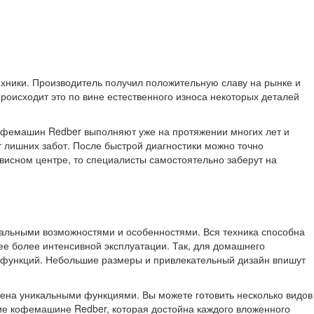
ехники. Производитель получил положительную славу на рынке и
роисходит это по вине естественного износа некоторых деталей
кофемашин Redber выполняют уже на протяжении многих лет и
 лишних забот. После быстрой диагностики можно точно
висном центре, то специалисты самостоятельно заберут на
альными возможностями и особенностями. Вся техника способна
 ее более интенсивной эксплуатации. Так, для домашнего
 функций. Небольшие размеры и привлекательный дизайн впишут
лена уникальными функциями. Вы можете готовить несколько видов
ние кофемашине Redber, которая достойна каждого вложенного