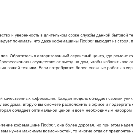
ество и уверенность в длительном сроке службы данной бытовой т
едует понимать, что даже кофемашины Redber выходят из строя, п
алов. Обратитесь в авторизованный сервисный центр, где ремонт 
Профессионалы осуществляют выезд на дом, чтобы избавить вас от
ния вашей техники. Если потребуются более сложные работы в сер
й качественных кофемашин. Каждая модель обладает своими уник
ь у вас дома, вторую вы сможете расположить в офисе и подвергать
оторая обладает оптимальной ценой и всем необходимым набором
очтение кофемашине Redber, она более дорогая, но при этом наде
же вам нужен максимум возможностей, то многие отдают предпочте