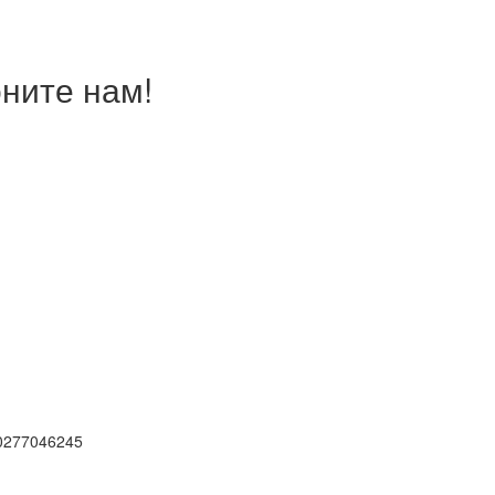
ните нам!
0277046245