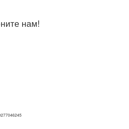
ните нам!
0277046245