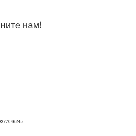
ните нам!
0277046245