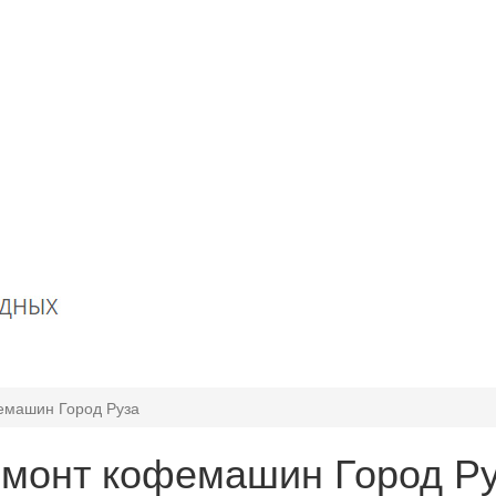
емашин Город Руза
монт кофемашин Город Р