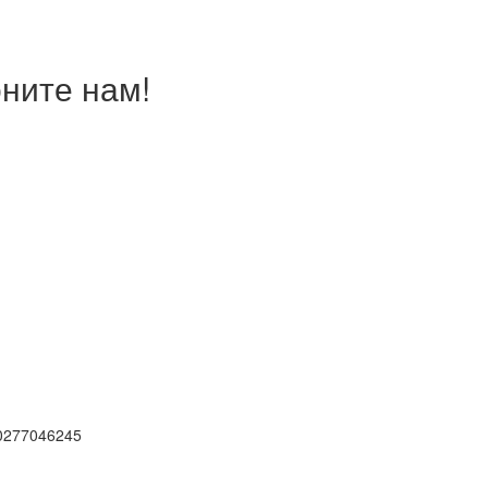
ните нам!
0277046245