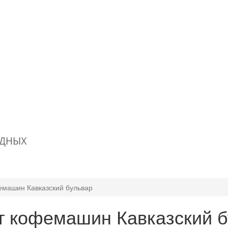
емашин Кавказский бульвар
т кофемашин Кавказский б