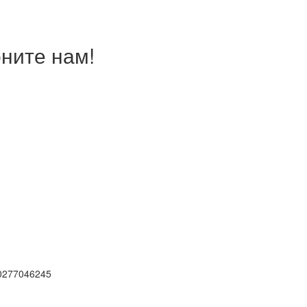
ните нам!
0277046245