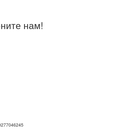
ните нам!
0277046245