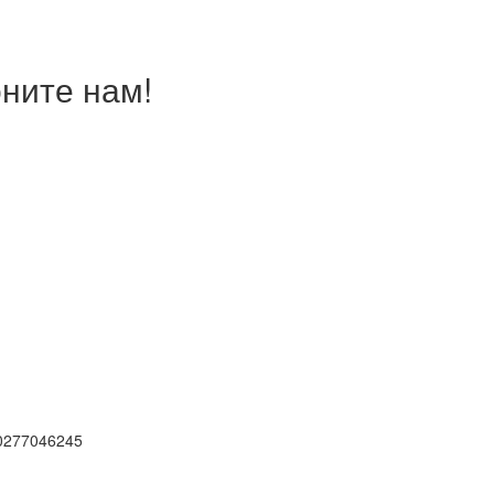
ните нам!
0277046245