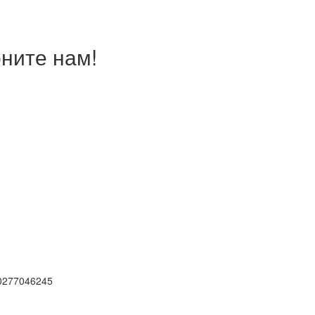
ните нам!
0277046245