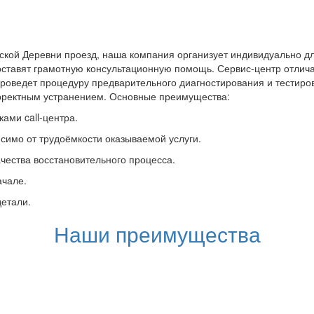
кой Деревни проезд, наша компания организует индивидуально дл
оставят грамотную консультационную помощь. Сервис-центр отлича
роведет процедуру предварительного диагностирования и тестир
орректным устранением. Основные преимущества:
ами call-центра.
симо от трудоёмкости оказываемой услуги.
чества восстановительного процесса.
ачале.
детали.
Наши преимущества