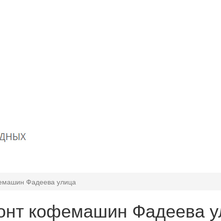
емашин Фадеева улица
онт кофемашин Фадеева у