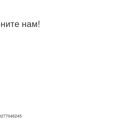
ните нам!
0277046245