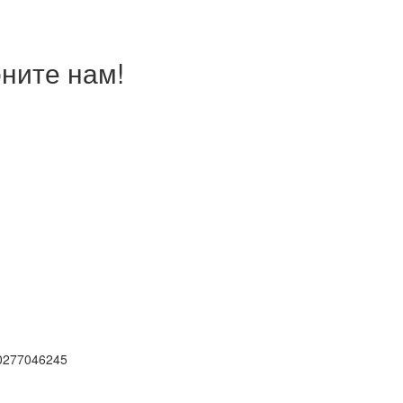
ните нам!
0277046245